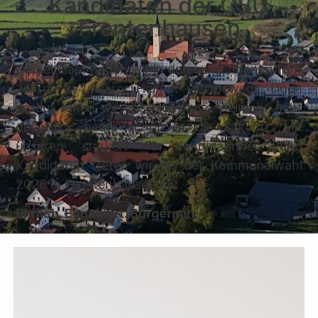
Kandidaten der CSU
Frontenhausen
Gemeinsam haben wir in den vergangenen fünf
Jahren in unserer Heimat viel bewegt. Doch
darauf ruhen wir uns nicht aus. Vielmehr geht
der Blick heute schon in die Zukunft. Mit
unseren starken 16 Kandidatinnen und
Kandidaten treten wir bei der Kommunalwahl
2026 in Frontenhausen an:
Ehrlich. Engagiert. Bürgernah.